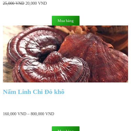
25,000
VND
20,000
VND
Mua hàng
Nấm Linh Chi Đỏ khô
160,000
VND
–
800,000
VND