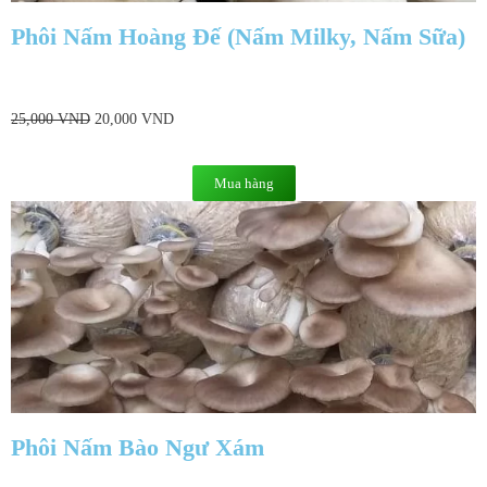
Phôi Nấm Hoàng Đế (Nấm Milky, Nấm Sữa)
25,000
VND
20,000
VND
Mua hàng
Phôi Nấm Bào Ngư Xám