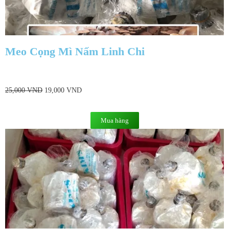
Meo Cọng Mì Nấm Linh Chi
25,000
VND
19,000
VND
Mua hàng