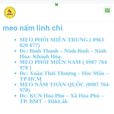
meo nấm linh chi
MEO PHÔI MIỀN TRUNG ( 0963
820 077)
Đc: Bình Thành – Ninh Bình – Ninh
Hòa- Khánh Hòa.
MEO PHÔI MIỀN NAM ( 0987 764
978 )
Đc: Xuân Thới Thượng – Hóc Môn –
TP HCM
MEO NẤM TOÀN QUỐC (0987 764
978)
Đc: KCN Hòa Phú – Xã Hòa Phú –
TP. BMT – ĐăkLăk