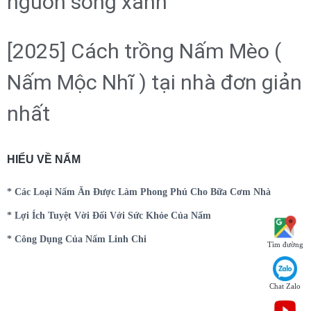
nguồn sống xanh”
[2025] Cách trồng Nấm Mèo (
Nấm Mộc Nhĩ ) tại nhà đơn giản
nhất
HIỂU VỀ NẤM
* Các Loại Nấm Ăn Được Làm Phong Phú Cho Bữa Cơm Nhà
* Lợi Ích Tuyệt Vời Đối Với Sức Khỏe Của Nấm
* Công Dụng Của Nấm Linh Chi
Tìm đường
Chat Zalo