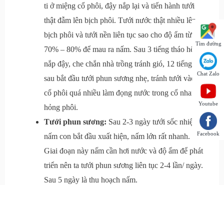
ti ở miệng cổ phôi, đậy nắp lại và tiến hành tưới
thật đẫm lên bịch phôi. Tưới nước thật nhiều lên
bịch phôi và tưới nền liên tục sao cho độ ẩm từ
Tìm đường
70% – 80% để mau ra nấm. Sau 3 tiếng tháo hết
nắp đậy, che chắn nhà trồng tránh gió, 12 tiếng
Chat Zalo
sau bắt đầu tưới phun sương nhẹ, tránh tưới vào
cổ phôi quá nhiều làm đọng nước trong cổ nhanh
Youtube
hỏng phôi.
Tưới phun sương:
Sau 2-3 ngày tưới sốc nhiệt,
Facebook
nấm con bắt đầu xuất hiện, nấm lớn rất nhanh.
Giai đoạn này nấm cần hơi nước và độ ẩm để phát
triển nên ta tưới phun sương liên tục 2-4 lần/ ngày.
Sau 5 ngày là thu hoạch nấm.
Cách Thu Hoạch Nấm