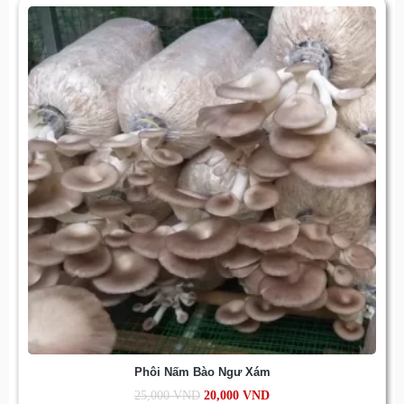
Phôi Nấm Bào Ngư Xám
25,000
VND
20,000
VND