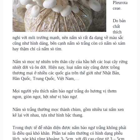
Pleurota
ceae.
Do bản
chất
thích
nghi với môi trường mạnh, nên nấm sò rất đa dạng về màu sắc
cũng như hình dáng, bên cạnh nấm sò trắng còn có nấm sò xám
hay thậm chí cả nấm sò tím.
Nấm sò mọc tự nhiên trên thân cây của hầu hết các loại cây rừng
nhiệt đới và ôn đới. Hiện nay, loại nấm này cũng được trồng
thương mại ở nhiều các quốc gia trên thế giới như Nhật Bản,
Hàn Quốc, Trung Quốc, Việt Nam,…
Mọi người yêu thích nấm bào ngư trắng do hương vị thơm
ngon, giòn ngọt, hệt như vị bào ngư.
Nấm sò trắng thường mọc thành chùm, gồm nhiều tai nấm xen
kẽ lại với nhau, tựa như hình bậc thang.
Trong thực tế để nhận diện được nấm bào ngư trắng không phải
là điều quá khó khăn. Phần tai nấm thường có hình dạng phễu
lệch, xòe khá rộng khoảng 3- 5cm, với độ cao cũng từ 3 – 5cm.