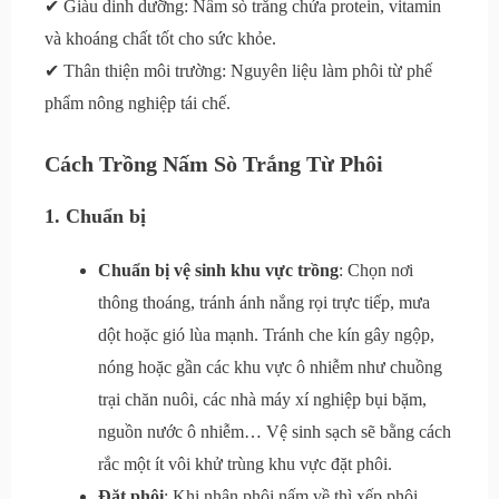
✔ Giàu dinh dưỡng: Nấm sò trắng chứa protein, vitamin
và khoáng chất tốt cho sức khỏe.
✔ Thân thiện môi trường: Nguyên liệu làm phôi từ phế
phẩm nông nghiệp tái chế.
Cách Trồng Nấm Sò Trắng Từ Phôi
1. Chuẩn bị
Chuẩn bị vệ sinh khu vực trồng
: Chọn nơi
thông thoáng, tránh ánh nắng rọi trực tiếp, mưa
dột hoặc gió lùa mạnh. Tránh che kín gây ngộp,
nóng hoặc gần các khu vực ô nhiễm như chuồng
trại chăn nuôi, các nhà máy xí nghiệp bụi bặm,
nguồn nước ô nhiễm… Vệ sinh sạch sẽ bằng cách
rắc một ít vôi khử trùng khu vực đặt phôi.
Đặt phôi
: Khi nhận phôi nấm về thì xếp phôi