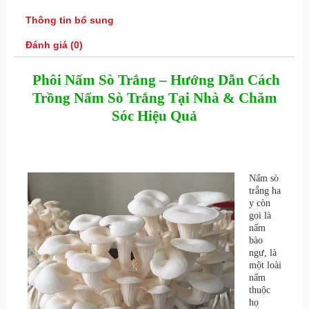
Thông tin bổ sung
Đánh giá (0)
Phôi Nấm Sò Trắng – Hướng Dẫn Cách
Trồng Nấm Sò Trắng Tại Nhà & Chăm
Sóc Hiệu Quả
Nấm sò
trắng ha
y còn
gọi là
nấm
bào
ngư, là
một loài
nấm
thuộc
họ