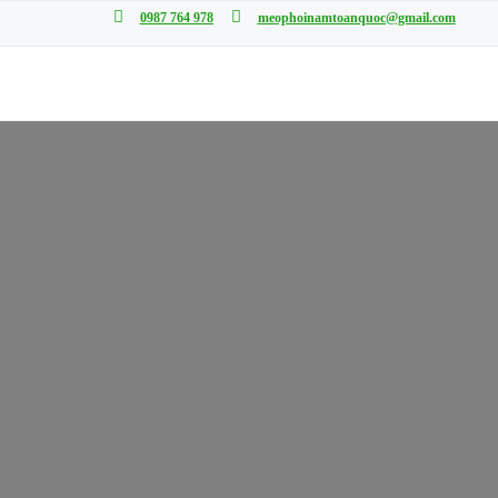
0987 764 978
meophoinamtoanquoc@gmail.com