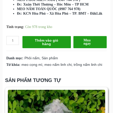
Đc: Xuân Thới Thượng – Hóc Môn – TP HCM
MEO NẤM TOÀN QUỐC (0987 764 978)
Đc: KCN Hòa Phú – Xã Hòa Phú – TP. BMT – ĐăkLăk
Tình trạng:
Còn 978 trong kho
Thêm vào giỏ
Mua
ngay
hàng
Danh mục:
Phôi nấm
,
Sản phẩm
Từ khóa:
meo cọng mì
,
meo nấm linh chi
,
trồng nấm linh chi
SẢN PHẨM TƯƠNG TỰ