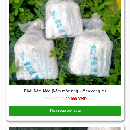
Phôi Nấm Mèo (Nấm mộc nhĩ) – Meo cọng mì
25,000
VND
20,000
VND
Thêm vào giỏ hàng