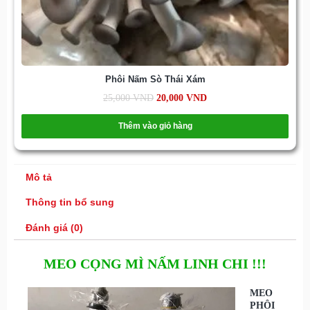
Phôi Nấm Sò Thái Xám
25,000
VND
20,000
VND
Thêm vào giỏ hàng
Mô tả
Thông tin bổ sung
Đánh giá (0)
MEO CỌNG MÌ NẤM LINH CHI !!!
MEO
PHÔI