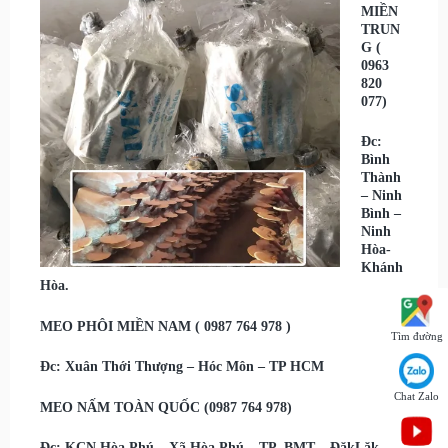
MIỀN
TRUN
G (
0963
820
077)
Đc:
Bình
Thành
– Ninh
Bình –
Ninh
Hòa-
Khánh
Hòa.
MEO PHÔI MIỀN NAM ( 0987 764 978 )
Tìm đường
Đc: Xuân Thới Thượng – Hóc Môn – TP HCM
Chat Zalo
MEO NẤM TOÀN QUỐC (0987 764 978)
Đc: KCN Hòa Phú – Xã Hòa Phú – TP. BMT – ĐăkLăk