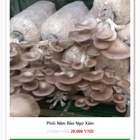
Phôi Nấm Bào Ngư Xám
25,000
VND
20,000
VND