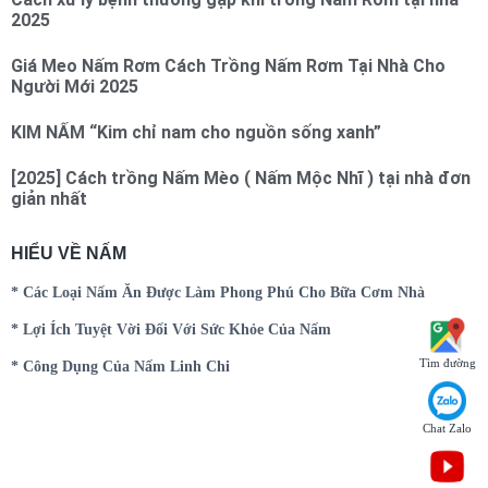
2025
Giá Meo Nấm Rơm Cách Trồng Nấm Rơm Tại Nhà Cho
Người Mới 2025
KIM NẤM “Kim chỉ nam cho nguồn sống xanh”
[2025] Cách trồng Nấm Mèo ( Nấm Mộc Nhĩ ) tại nhà đơn
giản nhất
HIỂU VỀ NẤM
* Các Loại Nấm Ăn Được Làm Phong Phú Cho Bữa Cơm Nhà
* Lợi Ích Tuyệt Vời Đối Với Sức Khỏe Của Nấm
Tìm đường
* Công Dụng Của Nấm Linh Chi
Chat Zalo