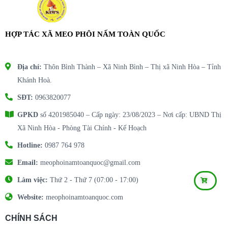
HỢP TÁC XÃ MEO PHÔI NẤM TOÀN QUỐC
Địa chỉ:
Thôn Bình Thành – Xã Ninh Bình – Thị xã Ninh Hòa – Tỉnh
Khánh Hoà.
SĐT:
0963820077
GPKD
số 4201985040 – Cấp ngày: 23/08/2023 – Nơi cấp: UBND Thị
Xã Ninh Hòa - Phòng Tài Chính - Kế Hoạch
Hotline:
0987 764 978
Email:
meophoinamtoanquoc@gmail.com
Làm việc:
Thứ 2 - Thứ 7 (07:00 - 17:00)
Website:
meophoinamtoanquoc.com
CHÍNH SÁCH